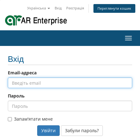
Українська
Вхід
Реєстрація
Переглянути кошик
Toggl
navig
Вхід
Email-адреса
Пароль
Запам'ятати мене
Забули пароль?