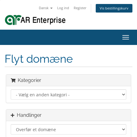
Dansk
Log ind
Register
Vis bestillingskurv
Toggl
navig
Flyt domæne
Kategorier
Handlinger