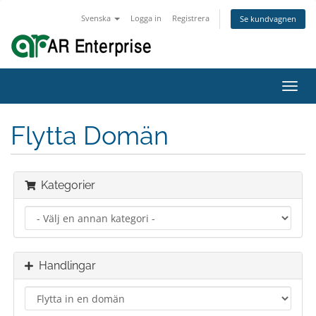
Svenska
Logga in
Registrera
Se kundvagnen
Toggl
navig
Flytta Domän
Kategorier
Handlingar